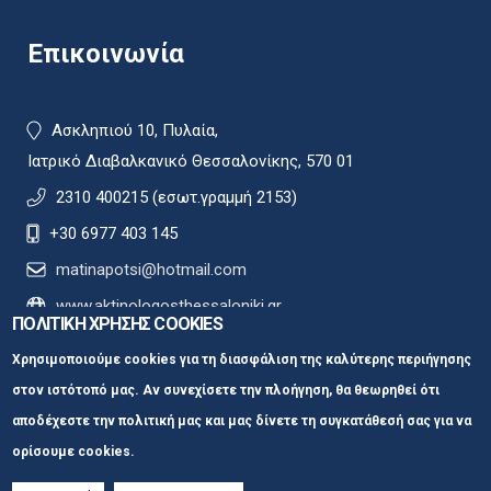
Επικοινωνία
Ασκληπιού 10, Πυλαία,
Ιατρικό Διαβαλκανικό Θεσσαλονίκης, 570 01
2310 400215 (εσωτ.γραμμή 2153)
+30 6977 403 145
matinapotsi@hotmail.com
www.aktinologosthessaloniki.gr
ΠΟΛΙΤΙΚΗ ΧΡΗΣΗΣ COOKIES
Χρησιμοποιούμε cookies για τη διασφάλιση της καλύτερης περιήγησης
στον ιστότοπό μας. Αν συνεχίσετε την πλοήγηση, θα θεωρηθεί ότι
αποδέχεστε την πολιτική μας και μας δίνετε τη συγκατάθεσή σας για να
ορίσουμε cookies.
Ακτινολόγος Μαστού Θεσσαλονίκη |
Ματίνα
Πότση © 2023
Κατασκευή
ιστοσελίδων Istology | Web & Marketing Solutions